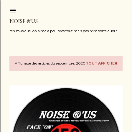
Accéder au contenu principal
NOISE ®'US
"en musique, on aime a peu près tout mais pas n'importe quoi."
Affichage des articles du septembre, 2020
TOUT AFFICHER
A
r
t
i
c
l