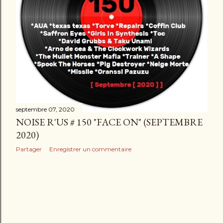
e
s
septembre 07, 2020
NOISE R'US # 150 "FACE ON" (SEPTEMBRE
2020)
Partager
Enregistrer un commentaire
ARTICLES PLUS ANCIENS